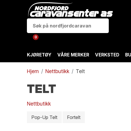
0
KJØRETØY
VÅRE MERKER
VERKSTED
BU
Hjem
Nettbutikk
Telt
TELT
Nettbutikk
Pop-Up Telt
Fortelt