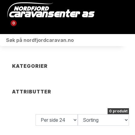
0
KJØRETØY
VÅRE MERKER
KATEGORIER
VERKSTED
BUTIKK
ATTRIBUTTER
OM OSS
0 produkt