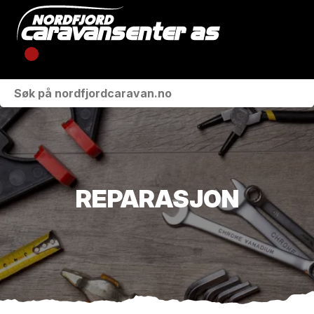
KJØRETØY
VÅRE MERKER
VERKSTED
REPARASJON
BUTIKK
OM OSS