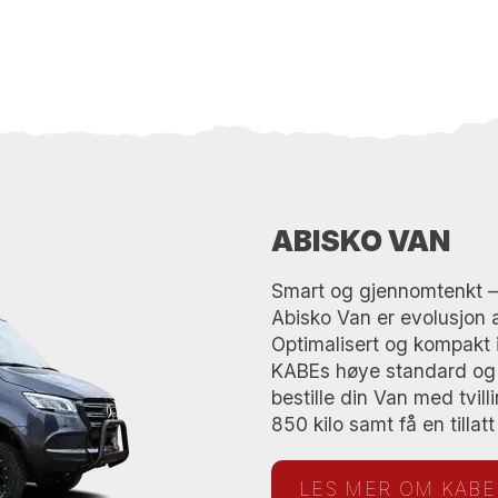
ABISKO VAN
Smart og gjennomtenkt – 
Abisko Van er evolusjon a
Optimalisert og kompakt 
KABEs høye standard og
bestille din Van med tvil
850 kilo samt få en tilla
LES MER OM KABE