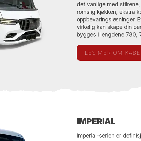
det vanlige med stilrene,
romslig kjøkken, ekstra k
oppbevaringsløsninger. Et
virkelig kan skape din pe
bygges i lengdene 780, 
LES MER OM KAB
IMPERIAL
Imperial-serien er definis