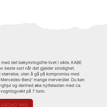
med det bekymringsfrie livet i sikte. KABE
v beste sort når det gjelder smidighet.
i størrelse, uten å gå på kompromiss med
 Mercedes-Benz’ mange merverdier. Du kan
linghjul og dermed øke nyttelasten med ca.
tt vogntogvekt på 7 tonn.
 ABISKO VAN