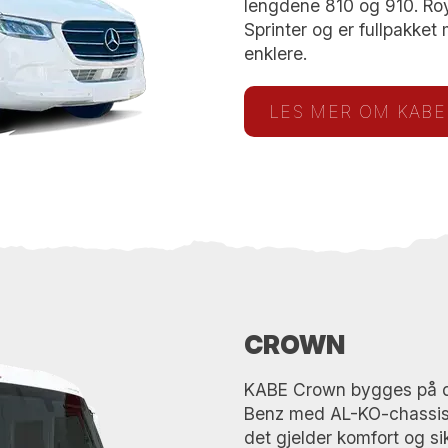
lengdene 810 og 910. Ro
Sprinter og er fullpakket
enklere.
LES MER OM KABE
CROWN
KABE Crown bygges på d
Benz med AL-KO-chassis o
det gjelder komfort og s