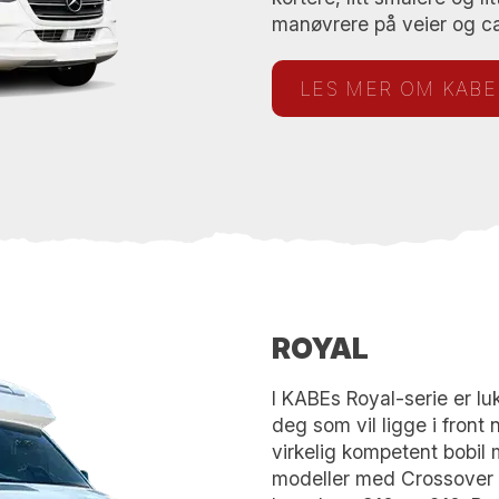
manøvrere på veier og c
LES MER OM KAB
ROYAL
I KABEs Royal-serie er lu
deg som vil ligge i front
virkelig kompetent bobil m
modeller med Crossover (