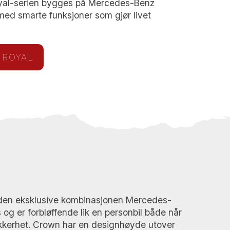
yal-serien bygges på Mercedes-Benz
 med smarte funksjoner som gjør livet
 ROYAL
en eksklusive kombinasjonen Mercedes-
g er forbløffende lik en personbil både når
ikkerhet. Crown har en designhøyde utover