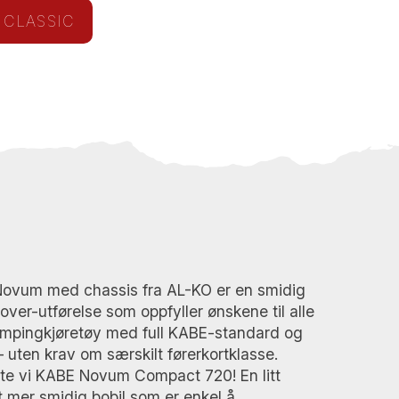
 CLASSIC
vum med chassis fra AL-KO er en smidig
sover-utførelse som oppfyller ønskene til alle
ampingkjøretøy med full KABE-standard og
– uten krav om særskilt førerkortklasse.
rte vi KABE Novum Compact 720! En litt
itt mer smidig bobil som er enkel å