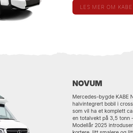
LES MER OM KABE
NOVUM
Mercedes-bygde KABE No
halvintegrert bobil i cros
som vil ha et komplett c
en totalvekt på 3,5 tonn 
Modellår 2025 introduse
kortere, litt smalere og l