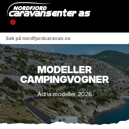
KJØRETØY
VÅRE MERKER
MODELLER
VERKSTED
CAMPINGVOGNER
BUTIKK
Adria modeller 2026
OM OSS