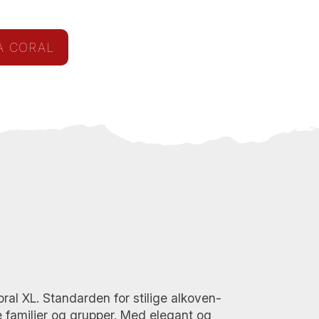
A CORAL
al XL. Standarden for stilige alkoven-
re familier og grupper. Med elegant og