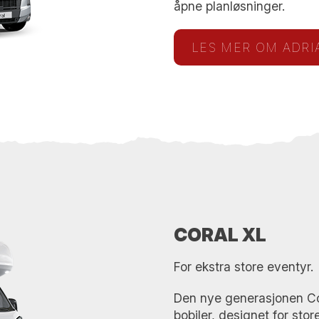
åpne planløsninger.
LES MER OM ADRI
CORAL XL
For ekstra store eventyr.
Den nye generasjonen Cor
bobiler, designet for sto