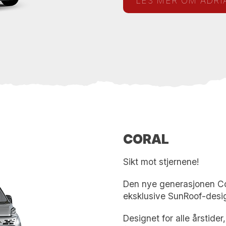
LES MER OM ADRI
CORAL
Sikt mot stjernene!
Den nye generasjonen Cor
eksklusive SunRoof-desi
Designet for alle årstid