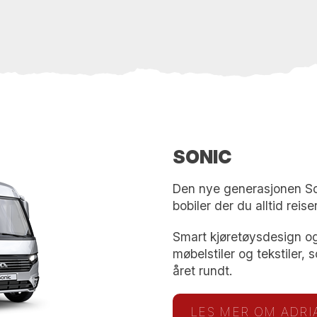
SONIC
Den nye generasjonen Son
bobiler der du alltid reise
Smart kjøretøysdesign og
møbelstiler og tekstiler,
året rundt.
LES MER OM ADRI