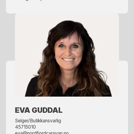
EVA GUDDAL
Selger/Butikkansvarlig
45715010
eva@nordfjordcaravan.no