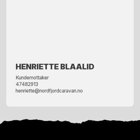
GUNNAR NYMARK
Mekaniker
48391615
HENRIETTE BLAALID
Kundemottaker
47482913
henriette@nordfjordcaravan.no