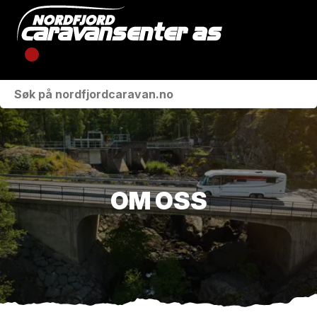
KJØRETØY
VÅRE MERKER
VERKSTED
OM OSS
BUTIKK
OM OSS