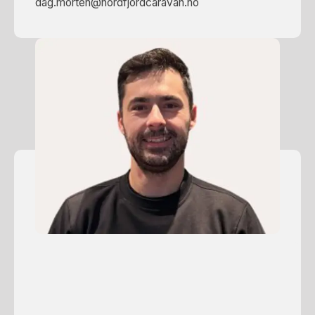
dag.morten@nordfjordcaravan.no
GABRIEL CLAUDIU BLEORTZ
Tekniker