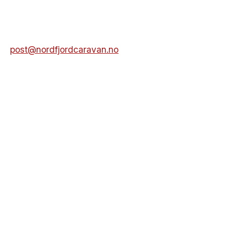
post@nordfjordcaravan.no