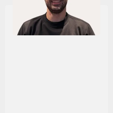
GABRIEL CLAUDIU BLEORTZ
Tekniker
GUNNAR NYMARK
Mekaniker
48391615