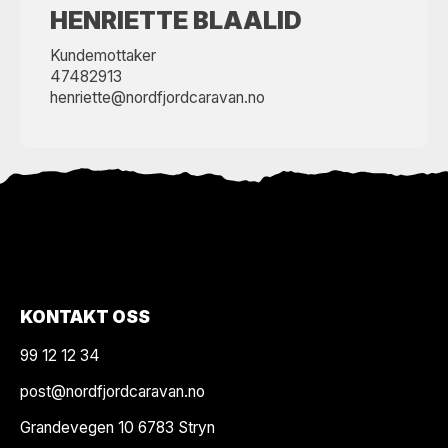
HENRIETTE BLAALID
Kundemottaker
47482913
henriette@nordfjordcaravan.no
KONTAKT OSS
99 12 12 34
post@nordfjordcaravan.no
Grandevegen 10 6783 Stryn