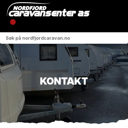
KJØRETØY
VÅRE MERKER
VERKSTED
KONTAKT
BUTIKK
OM OSS