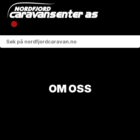
KJØRETØY
VÅRE MERKER
VERKSTED
OM OSS
BUTIKK
OM OSS